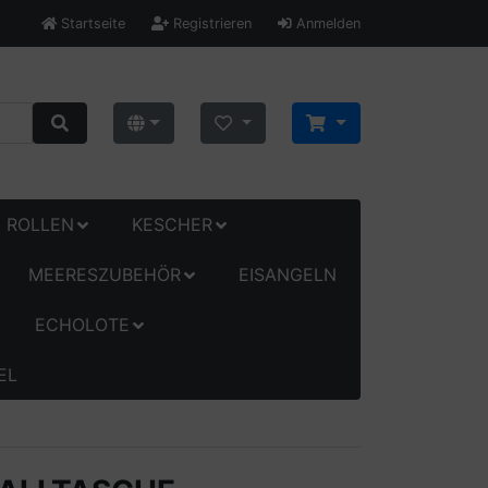
Startseite
Registrieren
Anmelden
ROLLEN
KESCHER
MEERESZUBEHÖR
EISANGELN
ECHOLOTE
EL