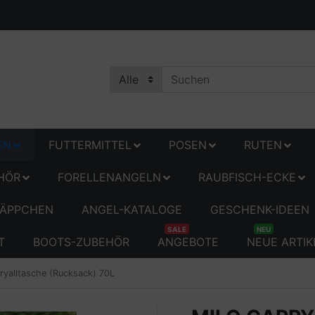
EN
FUTTERMITTEL
POSEN
RUTEN
HÖR
FORELLENANGELN
RAUBFISCH-ECKE
ÄPPCHEN
ANGEL-KATALOGE
GESCHENK-IDEEN
SALE
NEU
T
BOOTS-ZUBEHÖR
ANGEBOTE
NEUE ARTIK
rryalltasche (Rucksack) 70L