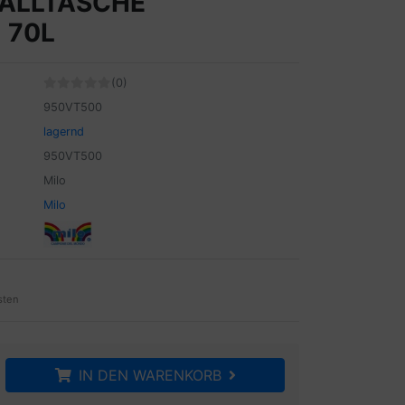
YALLTASCHE
 70L
(0)
950VT500
lagernd
950VT500
Milo
Milo
sten
IN DEN WARENKORB