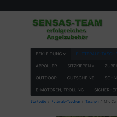
BEKLEIDUNG
FUTTERALE-TASCH
ABROLLER
SITZKIEPEN
ZUBE
OUTDOOR
GUTSCHEINE
SCHN
E-MOTOREN, TROLLING
SICHERHEI
Startseite
Futterale-Taschen
Taschen
Milo Ca