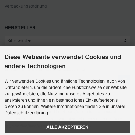
Verpackungsordnung
HERSTELLER
Diese Webseite verwendet Cookies und
SCHNELLKAUF
andere Technologien
Bitte geben Sie die Artikelnummer aus unserem Katalog ein.
Wir verwenden Cookies und ähnliche Technologien, auch von
Drittanbietern, um die ordentliche Funktionsweise der Website
zu gewährleisten, die Nutzung unseres Angebotes zu
analysieren und Ihnen ein bestmögliches Einkaufserlebnis
ZAHLUNGSMETHODEN
bieten zu können. Weitere Informationen finden Sie in unserer
Die Box kann unter tpl_modified/boxes/­box_miscellaneous.html
Datenschutzerklärung.
verändert werden. Die Sprachvariablen befinden sich in der Datei
tpl_modified/lang/­german/lang_german.custom.
ALLE AKZEPTIEREN