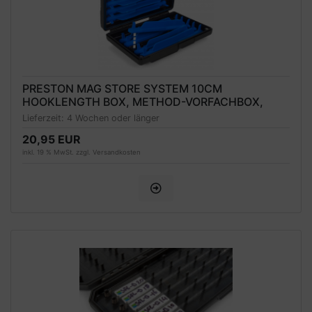
PRESTON MAG STORE SYSTEM 10CM
HOOKLENGTH BOX, METHOD-VORFACHBOX,
WASSERDICHT
Lieferzeit:
4 Wochen oder länger
20,95 EUR
inkl. 19 % MwSt. zzgl.
Versandkosten