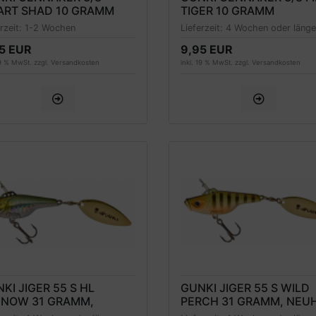
ART SHAD 10 GRAMM
TIGER 10 GRAMM
erzeit:
1-2 Wochen
Lieferzeit:
4 Wochen oder länge
5 EUR
9,95 EUR
19 % MwSt. zzgl.
Versandkosten
inkl. 19 % MwSt. zzgl.
Versandkosten
KI JIGER 55 S HL
GUNKI JIGER 55 S WILD
NNOW 31 GRAMM,
PERCH 31 GRAMM, NEUH
HEIT 2022
2022