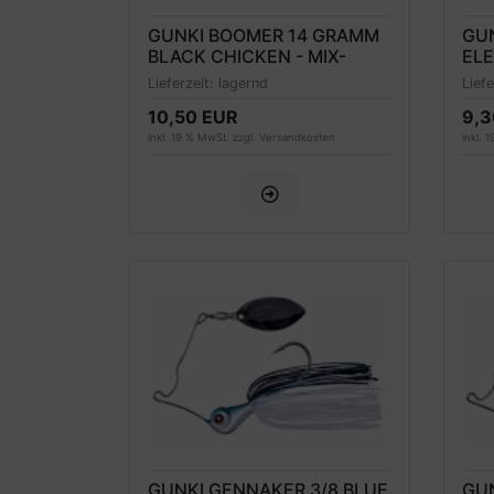
GUNKI BOOMER 14 GRAMM
GU
BLACK CHICKEN - MIX-
ELE
SKIRT
Lieferzeit:
lagernd
Lief
10,50 EUR
9,3
inkl. 19 % MwSt. zzgl.
Versandkosten
inkl. 
GUNKI GENNAKER 3/8 BLUE
GUN