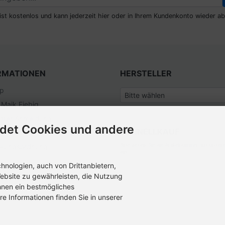
ist kostenlos und kann jederzeit hier oder in Ihrem Kundenkonto wieder ab
RMATIONEN
HERSTELLER
ap
 Maik Fiebig
tter Anmeldung
det Cookies und andere
SCHNELLKAUF
nangebote
ckungsordnung
Bitte geben Sie die Artikelnummer aus unser
ein.
nologien, auch von Drittanbietern,
ebsite zu gewährleisten, die Nutzung
hnen ein bestmögliches
re Informationen finden Sie in unserer