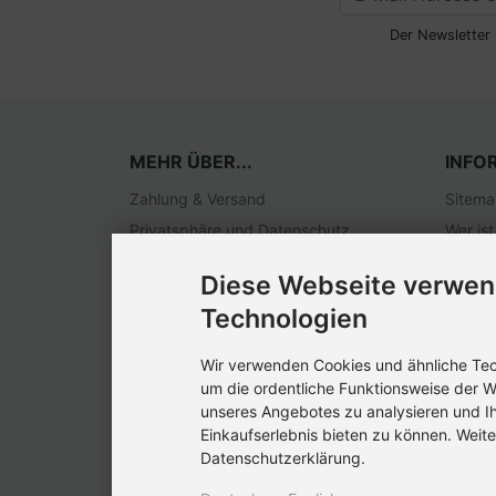
Der Newsletter 
MEHR ÜBER...
INFO
Zahlung & Versand
Sitem
Privatsphäre und Datenschutz
Wer ist
Unsere AGB
Newsle
Diese Webseite verwen
Impressum
Stelle
Technologien
Kontakt
Verpa
Widerrufsrecht & Widerrufsformular
Wir verwenden Cookies und ähnliche Tech
Versandkosten EU
um die ordentliche Funktionsweise der W
unseres Angebotes zu analysieren und I
Cookie Einstellungen
Einkaufserlebnis bieten zu können. Weite
Datenschutzerklärung.