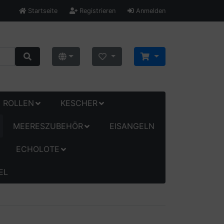
Startseite
Registrieren
Anmelden
ROLLEN
KESCHER
MEERESZUBEHÖR
EISANGELN
ECHOLOTE
EL