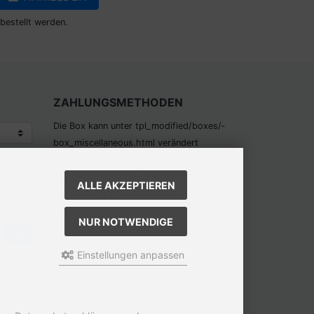
bestellt werden.
ZAHLUNGSMETHODEN
Die Box kann unter tpl_modified/boxes/­
box_miscellaneous.html verändert
werden. Die Sprachvariablen befinden
sich in der Datei tpl_modified/lang/­
ALLE AKZEPTIEREN
german/lang_german.custom.
em Katalog
NUR NOTWENDIGE
Einstellungen anpassen