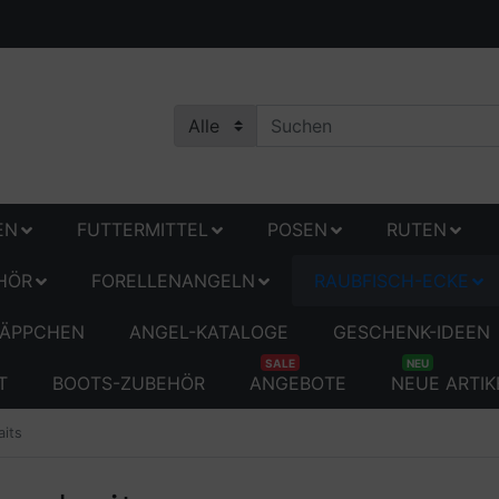
EN
FUTTERMITTEL
POSEN
RUTEN
HÖR
FORELLENANGELN
RAUBFISCH-ECKE
ÄPPCHEN
ANGEL-KATALOGE
GESCHENK-IDEEN
SALE
NEU
T
BOOTS-ZUBEHÖR
ANGEBOTE
NEUE ARTIK
aits