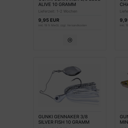
ALIVE 10 GRAMM
CH
Lieferzeit:
1-2 Wochen
Lief
9,95 EUR
9,9
inkl. 19 % MwSt. zzgl.
Versandkosten
inkl. 
GUNKI GENNAKER 3/8
GUN
SILVER FISH 10 GRAMM
MI
NEU