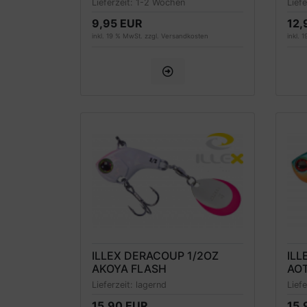
Lieferzeit:
1-2 Wochen
Lief
9,95 EUR
12,
inkl. 19 % MwSt. zzgl.
Versandkosten
inkl. 
ILLEX DERACOUP 1/2OZ
ILL
AKOYA FLASH
AO
Lieferzeit:
lagernd
Lief
15,90 EUR
15,