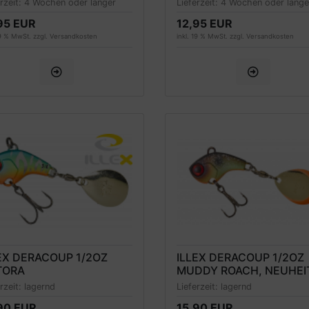
erzeit:
4 Wochen oder länger
Lieferzeit:
4 Wochen oder länge
95 EUR
12,95 EUR
19 % MwSt. zzgl.
Versandkosten
inkl. 19 % MwSt. zzgl.
Versandkosten
EX DERACOUP 1/2OZ
ILLEX DERACOUP 1/2OZ
TORA
MUDDY ROACH, NEUHEI
2022
erzeit:
lagernd
Lieferzeit:
lagernd
90 EUR
15,90 EUR