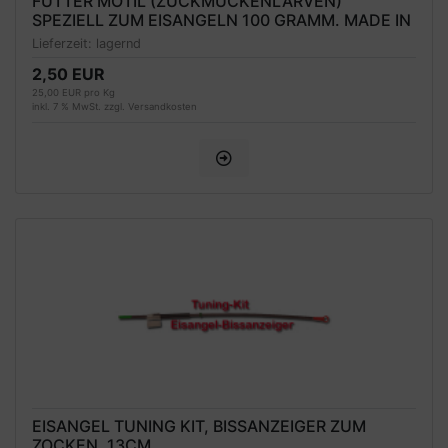
FUTTER MOTIL (ZUCKMÜCKENLARVEN)
SPEZIELL ZUM EISANGELN 100 GRAMM. MADE IN
UKRAINE
Lieferzeit:
lagernd
2,50 EUR
25,00 EUR pro Kg
inkl. 7 % MwSt. zzgl.
Versandkosten
EISANGEL TUNING KIT, BISSANZEIGER ZUM
ZOCKEN, 13CM