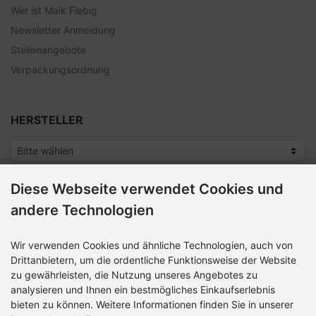
Wer ist Maik Fiebig
Newsletter Anmeldung
Stellenangebote
Verpackungsordnung
HERSTELLER
Diese Webseite verwendet Cookies und
SCHNELLKAUF
andere Technologien
Bitte geben Sie die Artikelnummer aus unserem Katalog ein.
Wir verwenden Cookies und ähnliche Technologien, auch von
Drittanbietern, um die ordentliche Funktionsweise der Website
zu gewährleisten, die Nutzung unseres Angebotes zu
analysieren und Ihnen ein bestmögliches Einkaufserlebnis
ZAHLUNGSMETHODEN
bieten zu können. Weitere Informationen finden Sie in unserer