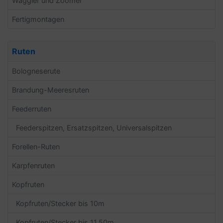
Waggler und Zoomer
Fertigmontagen
Ruten
Bologneserute
Brandung-Meeresruten
Feederruten
Feederspitzen, Ersatzspitzen, Universalspitzen
Forellen-Ruten
Karpfenruten
Kopfruten
Kopfruten/Stecker bis 10m
Kopfruten/Stecker bis 11.50m