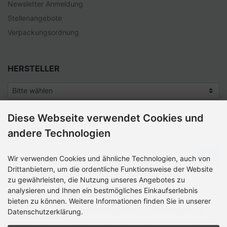
Newsletter Anmeldung
Stellenangebote
Verpackungsordnung
HERSTELLER
Diese Webseite verwendet Cookies und
SCHNELLKAUF
andere Technologien
Bitte geben Sie die Artikelnummer aus unserem Katalog ein.
Wir verwenden Cookies und ähnliche Technologien, auch von
Drittanbietern, um die ordentliche Funktionsweise der Website
zu gewährleisten, die Nutzung unseres Angebotes zu
analysieren und Ihnen ein bestmögliches Einkaufserlebnis
ZAHLUNGSMETHODEN
bieten zu können. Weitere Informationen finden Sie in unserer
Die Box kann unter tpl_modified/boxes/­box_miscellaneous.html
Datenschutzerklärung.
verändert werden. Die Sprachvariablen befinden sich in der Datei