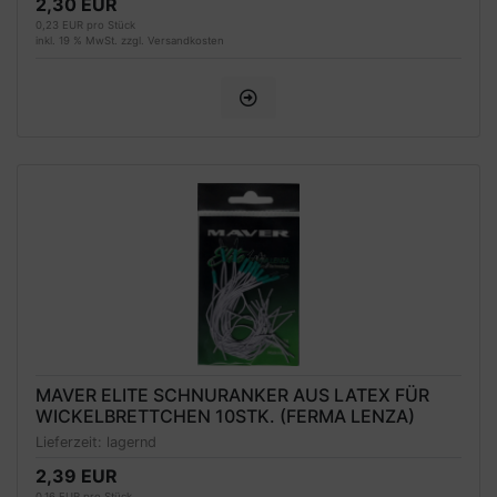
2,30 EUR
0,23 EUR pro Stück
inkl. 19 % MwSt. zzgl.
Versandkosten
MAVER ELITE SCHNURANKER AUS LATEX FÜR
WICKELBRETTCHEN 10STK. (FERMA LENZA)
Lieferzeit:
lagernd
2,39 EUR
0,16 EUR pro Stück