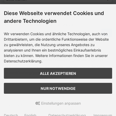
Diese Webseite verwendet Cookies und
SCHNELLKAUF
andere Technologien
Bitte geben Sie die Artikelnummer aus unserem Katalog ein.
Wir verwenden Cookies und ähnliche Technologien, auch von
Drittanbietern, um die ordentliche Funktionsweise der Website
zu gewährleisten, die Nutzung unseres Angebotes zu
analysieren und Ihnen ein bestmögliches Einkaufserlebnis
ZAHLUNGSMETHODEN
bieten zu können. Weitere Informationen finden Sie in unserer
Die Box kann unter tpl_modified/boxes/­box_miscellaneous.html
Datenschutzerklärung.
verändert werden. Die Sprachvariablen befinden sich in der Datei
tpl_modified/lang/­german/lang_german.custom.
ALLE AKZEPTIEREN
NUR NOTWENDIGE
Alle Preise inkl. gesetzl. MwSt. zzgl.
Versandkosten
. Die durchgestrichenen
Preise entsprechen dem bisherigen Preis bei Matchangler-Shop Fiebig.
Einstellungen anpassen
Matchangler-Shop Fiebig © 2026 | Template © 2009-2026 by modified
eCommerce Shopsoftware
mod
ified eCommerce Shopsoftware © 2009-2026
Deutsch
English
Datenschutzerklärung
Impressum