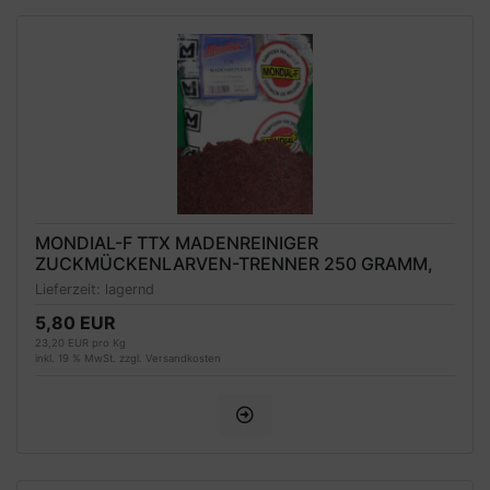
MONDIAL-F TTX MADENREINIGER
ZUCKMÜCKENLARVEN-TRENNER 250 GRAMM,
MHD 01/2027
Lieferzeit:
lagernd
5,80 EUR
23,20 EUR pro Kg
inkl. 19 % MwSt. zzgl.
Versandkosten