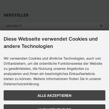
HERSTELLER
Diese Webseite verwendet Cookies und
SCHNELLKAUF
andere Technologien
Bitte geben Sie die Artikelnummer aus unserem Katalog ein.
Wir verwenden Cookies und ähnliche Technologien, auch von
Drittanbietern, um die ordentliche Funktionsweise der Website
zu gewährleisten, die Nutzung unseres Angebotes zu
analysieren und Ihnen ein bestmögliches Einkaufserlebnis
ZAHLUNGSMETHODEN
bieten zu können. Weitere Informationen finden Sie in unserer
Die Box kann unter tpl_modified/boxes/­box_miscellaneous.html
Datenschutzerklärung.
verändert werden. Die Sprachvariablen befinden sich in der Datei
tpl_modified/lang/­german/lang_german.custom.
ALLE AKZEPTIEREN